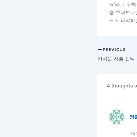
요’라고 구체
술 효과보다는
으로 파악하
PREVIOUS
4 though
정
I’