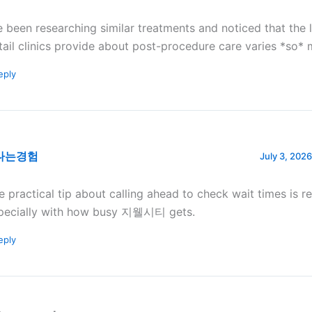
ve been researching similar treatments and noticed that the l
tail clinics provide about post-procedure care varies *so* 
eply
나는경험
July 3, 2026
e practical tip about calling ahead to check wait times is rea
pecially with how busy 지웰시티 gets.
eply