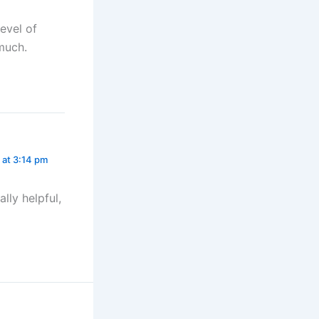
evel of
much.
 at 3:14 pm
lly helpful,