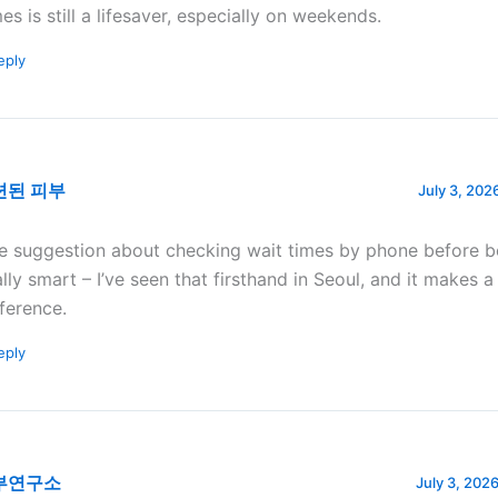
mes is still a lifesaver, especially on weekends.
eply
련된 피부
July 3, 202
e suggestion about checking wait times by phone before b
ally smart – I’ve seen that firsthand in Seoul, and it makes 
fference.
eply
부연구소
July 3, 2026