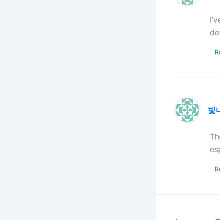
I’
de
R
빛
Th
es
R