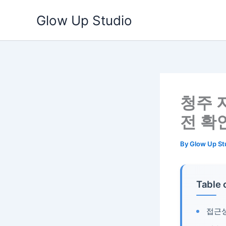
Skip
Glow Up Studio
to
content
청주 
전 확
By
Glow Up St
Table 
접근성