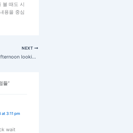
 볼 때도 시
 내용을 중심
NEXT
I spent an entire afternoon looking at mirror reflections after the thread lift
점들”
6 at 3:11 pm
ck wait