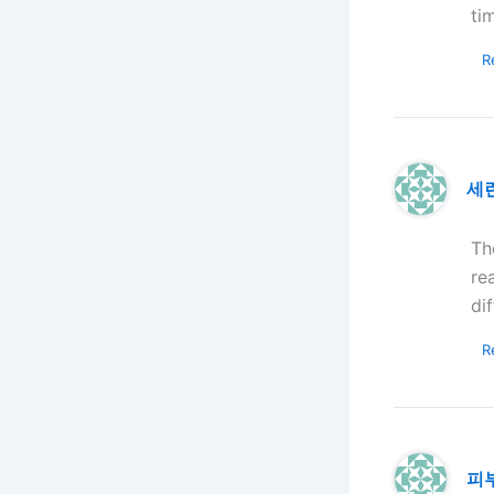
ti
R
세
Th
re
di
R
피