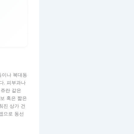
동이나 복대동
다. 피부과나
리쥬란 같은
보 혹은 짧은
춰진 상가 건
 앱으로 동선